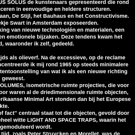
US SOLUS de kunstenaars gepresenteerd die rond
ceren in eenvoudige en heldere structuren.
iaan, De Stijl, het Bauhaus en het Constructivisme.
ekje Swart in Amsterdam exposeerden.
king van nieuwe technologién en materialen, een
e en emotionele bijzaken. Deze tendens kwam het
d, waaronder ik zelf, gedeeld.
jds als olieverf. Na de excessieve, op de reclame
ntreerde ik mij rond 1965 op steeds minimalere
toonstelling van wat ik als een nieuwe richting
 geweest.
OLUMES, isometrische ruimte projecties, die voor
oor waren al de driedimensionale ruimte objecten,
ikaanse Minimal Art stonden dan bij het Europese
kte.
 fact" centraal staat tot die objecten, gevold door
eheel witte LIGHT AND SPACE TRAPS, waarin het
e gemoduleerd wordt.
 tijd, zoals Peter Struycken en Morellet, was de