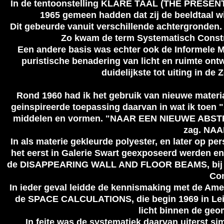
In de tentoonstelling KLARE TAAL (THE PRESENT
1965 gemeen hadden dat zij de beeldtaal w
Dit gebeurde vanuit verschillende achtergronden. V
Zo kwam de term Systematisch Constr
Een andere basis was echter ook de Informele M
puristische benadering van licht en ruimte ont
duidelijkste tot uiting in de
Rond 1960 had ik het gebruik van nieuwe material
geinspireerde toepassing daarvan in wat ik to
middelen en vormen. "NAAR EEN NIEUWE ABSTRACTI
zag. NAA
In als materie gekleurde polyester, en later op
het eerst in Galerie Swart geexposeerd werden en
de DISAPPEARING WALL AND FLOOR BEAMS, bij Galer
Con
In ieder geval leidde de kennismaking met de Ameri
de SPACE CALCULATIONS, die begin 1969 in Lei
licht binnen de geo
In feite was de systematiek daarvan uiterst sim