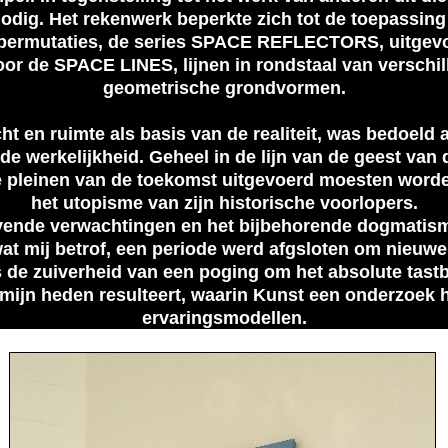
odig. Het rekenwerk beperkte zich tot de toepassin
 permutaties, de series SPACE REFLECTORS, uitgevoe
r de SPACE LINES, lijnen in rondstaal van verschille
geometrische grondvormen.
cht en ruimte als basis van de realiteit, was bedoeld
e werkelijkheid. Geheel in de lijn van de geest van 
de pleinen van de toekomst uitgevoerd moesten word
het utopisme van zijn historische voorlopers.
vende verwachtingen en het bijbehorende dogmatisme
wat mij betrof, een periode werd afgsloten om nieuw
s de zuiverheid van een poging om het absolute tastb
in mijn heden resulteert, waarin Kunst een onderzoek ho
ervaringsmodellen.