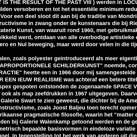
 IS THE RESULT OF THE PAST VIII ) werden in LOC
ilden versoberen en tot het essentiéle minimum redu
oor een deel sloot dit aan bij de traditie van Mondr
uctivisme in zwang onder de kunstenaars die bij Ri
aterie Kunst, van waaruit rond 1960, met gebruikma
wikkeld werd, ontdaan van alle overbodige artistiek
 Zero en Nul beweging, maar werd door velen in die tij
en, zoals polyester geintroduceerd als meer eigenti
en "APROPORTIONELE SCHILDERKUNST" noemde, conce
E" heette een in 1966 door mij samengestelde ten
R EEN IEUW REALISME was achteraf een betere titel
 perspex gespoten ontstonden de zogenaamde SPACE V
 ook als map zeefdrukken in 1967 uitgegeven. Daarv
ie Swart te zien geweest, die dichter bij de Amer
structivisme, zoals Joost Baljeu toen terecht opmer
kaanse pragmatische filosofie, waarin het "matter of
den bij Galerie Walenkamp getoond werden en de g
metrisch bepaalde basisvormen in eindeloze variati
pel. In tegenstelling tot het werk van anderen uit die